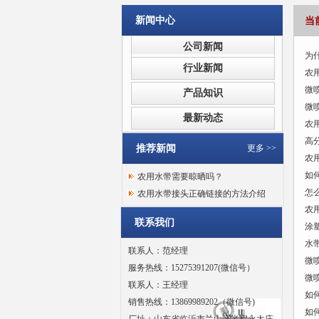
新闻中心
当
公司新闻
为
行业新闻
农
微
产品知识
微
最新动态
农
高
推荐新闻
更多 >>
农
如
农用水带需要晾晒吗？
怎
农用水带接头正确链接的方法介绍
农
联系我们
涂
水
联系人：范经理
微
服务热线：15275391207(微信号）
微
联系人：王经理
如
销售热线：13869989202（微信号)
如