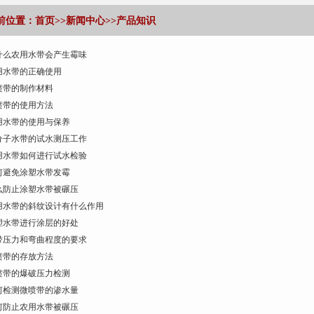
前位置：
首页
>>
新闻中心
>>
产品知识
什么农用水带会产生霉味
用水带的正确使用
喷带的制作材料
喷带的使用方法
用水带的使用与保养
分子水带的试水测压工作
用水带如何进行试水检验
何避免涂塑水带发霉
么防止涂塑水带被碾压
用水带的斜纹设计有什么作用
塑水带进行涂层的好处
带压力和弯曲程度的要求
喷带的存放方法
喷带的爆破压力检测
何检测微喷带的渗水量
何防止农用水带被碾压